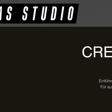
CRE
Einführ
Für au