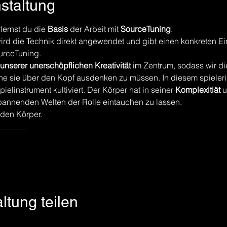
nstaltung
ernst du die 
Basis
 der Arbeit mit 
SourceTuning
. 
ird die Technik direkt angewendet und gibt einen konkreten Ein
urceTuning. 
unserer unerschöpflichen Kreativität
 im Zentrum, sodass wir di
hne sie über den Kopf ausdenken zu müssen. In diesem spieler
ielinstrument kultiviert. Der Körper hat in seiner 
Komplexitiät
 
spannenden Welten der Rolle eintauchen zu lassen. 
den Körper. 
_______
ltung teilen