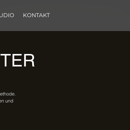
UDIO
KONTAKT
CTER
methode.
nen und