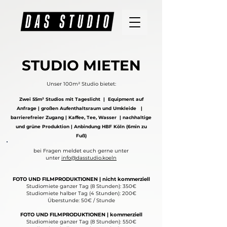
STUDIO MIETEN
Unser 100m² Studio
bietet:
Zwei
55
m² Studios mit
Tageslicht | Equipment auf
Anfrage | großen Aufenthaltsraum und Umkleide
|
barrierefreier Zugang |
Kaf
fee
, Tee, Wass
er | nachhaltige
und grüne Produktion |
Anbi
ndung HBF Köln (6min zu
Fuß)
bei Fragen meldet euch gerne unter
unter
info@dasstudio.koeln
FOTO UND FILMPRODUKTIONEN | nicht kommerziell
Studiomiete ganzer Tag (8 Stunden): 350€
Studiomiete halber Tag (4 Stunden): 200€
Überstunde: 50€ / Stunde
FOTO UND FILMPRODUKTIONEN | kommerziell
Studiomiete ganzer Tag (8 Stunden): 550€