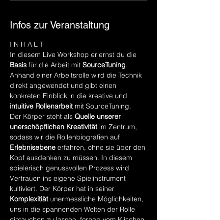
Infos zur Veranstaltung
I N H A L T
In diesem Live Workshop erlernst du die 
Basis
 für die Arbeit mit 
SourceTuning
.
Anhand einer Arbeitsrolle wird die Technik 
direkt angewendet und gibt einen 
konkreten Einblick in die kreative und 
intuitive Rollenarbeit
 mit SourceTuning.
Der Körper steht als 
Quelle unserer 
unerschöpflichen Kreativität
 im Zentrum, 
sodass wir die Rollenbiografien auf 
Erlebnisebene
 erfahren, ohne sie über den 
Kopf ausdenken zu müssen. In diesem 
spielerisch genussvollen Prozess wird 
Vertrauen ins eigene Spielinstrument 
kultiviert. Der Körper hat in seiner 
Komplexitiät
 unermessliche Möglichkeiten, 
uns in die spannenden Welten der Rolle 
eintauchen zu lassen, fernab vom Klischee.