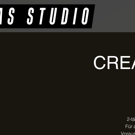
CRE
2-t
Für 
Voraus