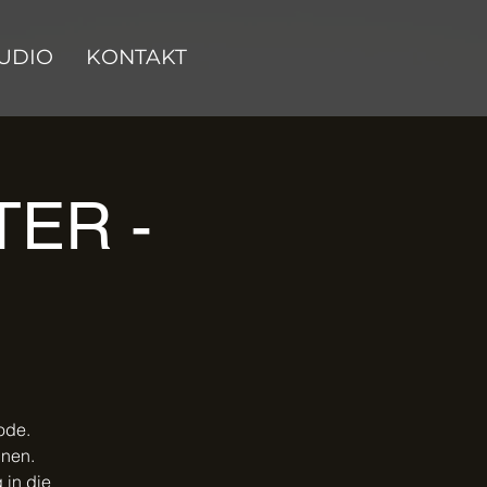
UDIO
KONTAKT
ER -
ode.
nnen.
 in die