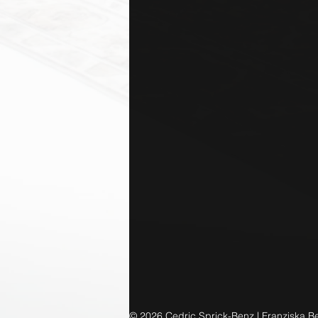
© 2026 Cedric Sprick-Benz | Franziska B