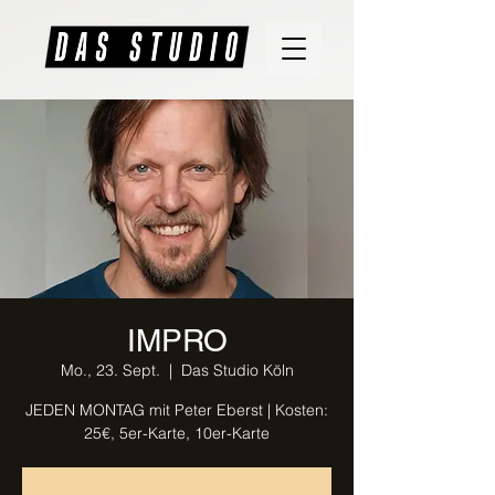
IMPRO
Mo., 23. Sept.
  |  
Das Studio Köln
JEDEN MONTAG mit Peter Eberst | Kosten:
25€, 5er-Karte, 10er-Karte