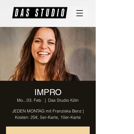
IMPRO
Mo., 03. Feb.
  |  
Das Studio Köln
JEDEN MONTAG mit Franziska Benz |
Kosten: 25€, 5er-Karte, 10er-Karte