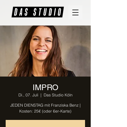
IMPRO
Di., 07. Juli
  |  
Das Studio Köln
JEDEN DIENSTAG mit Franziska Benz |
Kosten: 25€ (oder 6er-Karte)