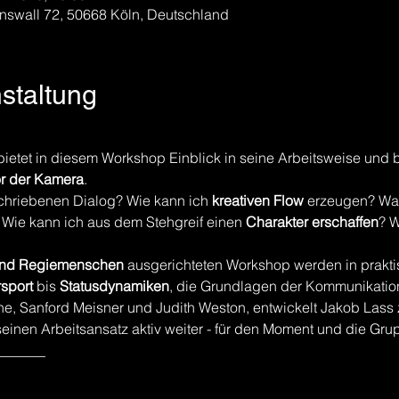
nswall 72, 50668 Köln, Deutschland
nstaltung
bietet in diesem Workshop Einblick in seine Arbeitsweise und b
or der Kamera
.
chriebenen Dialog? Wie kann ich 
kreativen Flow
 erzeugen? Wan
 Wie kann ich aus dem Stehgreif einen 
Charakter erschaffen
? 
 und Regiemenschen
 ausgerichteten Workshop werden in prakt
sport
 bis 
Statusdynamiken
, die Grundlagen der Kommunikation
tone, Sanford Meisner und Judith Weston, entwickelt Jakob Las
nen Arbeitsansatz aktiv weiter - für den Moment und die Gru
_______