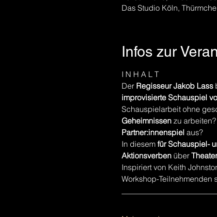
Das Studio Köln, Thürmche
Infos zur Vera
I N H A L T
Der 
Regisseur Jakob Lass
 
improvisierte Schauspiel v
Schauspielarbeit ohne ges
Geheimnissen
 zu arbeiten?
Partner:innenspiel
 aus?
In diesem 
für Schauspiel-
Aktionsverben
 über 
Theater
Inspiriert von Keith Johns
Workshop-Teilnehmenden sei
________________________