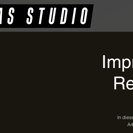
Impr
Re
In dies
Ar