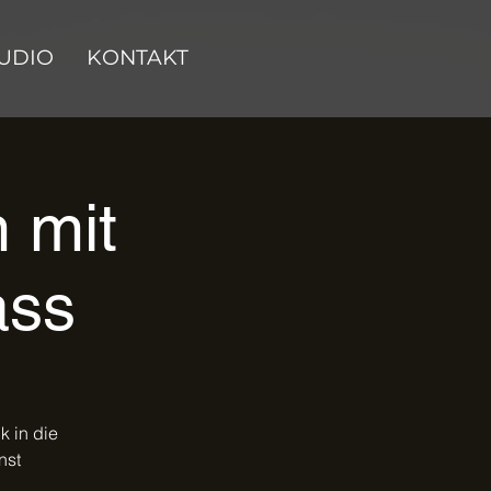
UDIO
KONTAKT
m mit
ass
k in die
nst