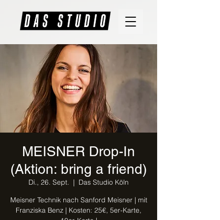
MEISNER Drop-In
(Aktion: bring a friend)
Di., 26. Sept.
  |  
Das Studio Köln
Meisner Technik nach Sanford Meisner | mit
Franziska Benz | Kosten: 25€, 5er-Karte,