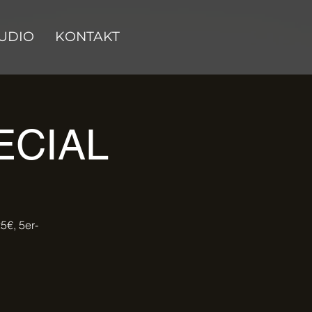
UDIO
KONTAKT
ECIAL
5€, 5er-