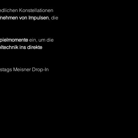
edlichen Konstellationen 
fnehmen von Impulsen
, die 
 Spielmomente
 ein, um die 
technik ins direkte 
nstags Meisner Drop-In 