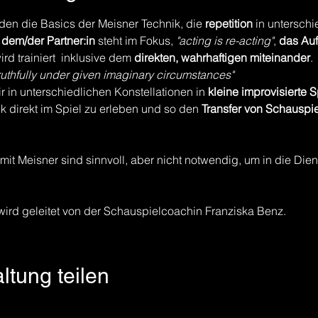
den die Basics der Meisner Technik, die
 repetition
 in unterschi
 dem/der Partner:in
 steht im Fokus, 
"acting is re-acting"
, 
das Au
d trainiert  inklusive dem 
direkten, wahrhaftigen miteinander
. 
e truthfully under given imaginary circumstances"
in unterschiedlichen Konstellationen in 
kleine improvisierte
k direkt im Spiel zu erleben und so den 
Transfer von Schauspiel
 mit Meisner sind sinnvoll, aber nicht notwendig, um in die Die
wird geleitet von der Schauspielcoachin Franziska Benz.
ltung teilen