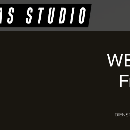
WE
F
DIENSTA