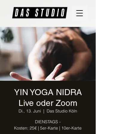
YIN YOGA NIDRA
Live oder Zoom
Di., 13. Juni
  |  
Das Studio Köln
DIENSTAGS -
Kosten: 25€ | 5er-Karte | 10er-Karte